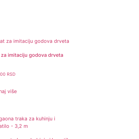
 za imitaciju godova drveta
,00
RSD
aj više