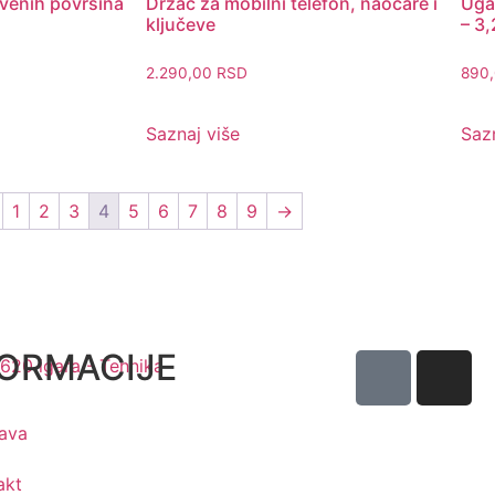
venih površina
Držač za mobilni telefon, naočare i
Ugao
ključeve
– 3
2.290,00
RSD
890
Saznaj više
Sazn
1
2
3
4
5
6
7
8
9
→
FORMACIJE
ava
akt