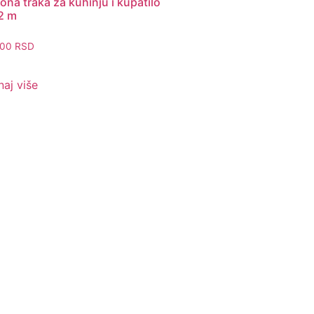
na traka za kuhinju i kupatilo
,2 m
,00
RSD
aj više