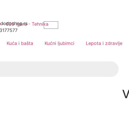
dodoshop.rs
3177577
Kuća i bašta
Kućni ljubimci
Lepota i zdravlje
V