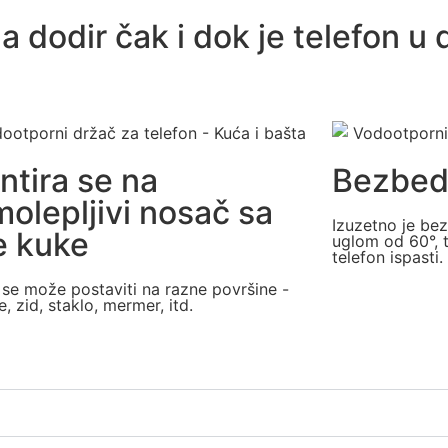
a dodir čak i dok je telefon u 
tira se na
Bezbed
olepljivi nosač sa
Izuzetno je be
e kuke
uglom od 60°, 
telefon ispasti.
se može postaviti na razne površine -
e, zid, staklo, mermer, itd.