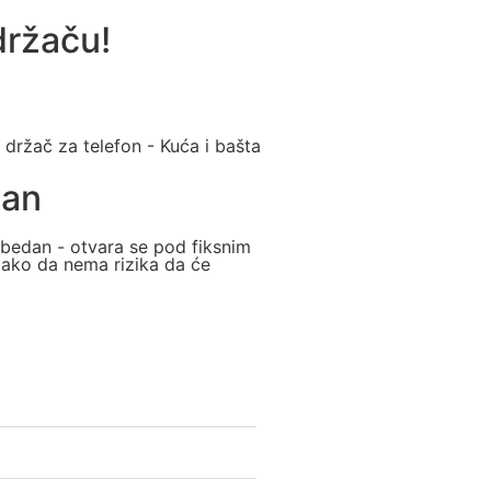
držaču!
an
zbedan - otvara se pod fiksnim
tako da nema rizika da će