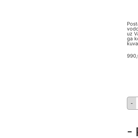
Post
vodo
uz V
ga ko
kuva
990
- 