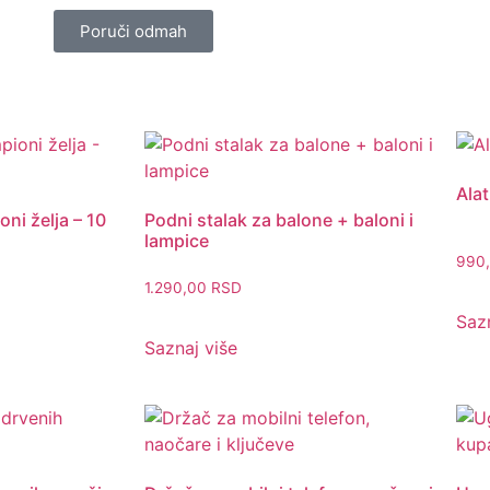
Poruči odmah
Alat
oni želja – 10
Podni stalak za balone + baloni i
lampice
990
1.290,00
RSD
Sazn
Saznaj više