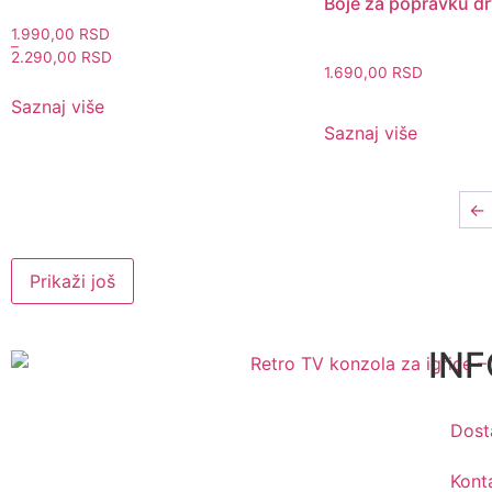
Boje za popravku dr
1.990,00
RSD
–
2.290,00
RSD
1.690,00
RSD
Saznaj više
Saznaj više
←
Prikaži još
IN
Dost
Kont