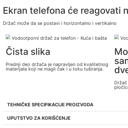
Ekran telefona će reagovati n
Držač može da se postavi i horizontalno i vertikalno
Čista slika
Mon
sam
Prednji deo držača je napravljen od kvalitetnog
dv
materijala koji ne magli čak i u toku tuširanja.
Držač 
pločic
TEHNIČKE SPECIFIKACIJE PROIZVODA
UPUTSTVO ZA KORIŠĆENJE