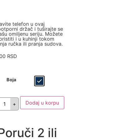
avite telefon u ovaj
otporni držač i tuširajte se
ašu omiljenu seriju. Možete
ristiti i u kuhinji tokom
nja ručka ili pranja sudova.
,00
RSD
Boja
Dodaj u korpu
Poruči 2 ili