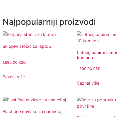
Najpopularniji proizvodi
Sklopivi stočić za laptop
Leteći, papirni lampi
komada
1.890,00
RSD
1.390,00
RSD
Saznaj više
Saznaj više
Elastične navlake za nameštaj