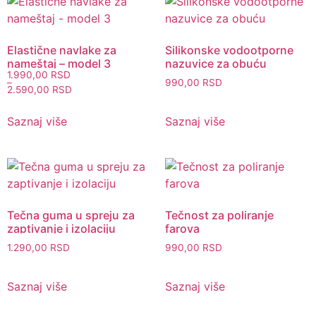
Elastične navlake za
Silikonske vodootporne
nameštaj – model 3
nazuvice za obuću
1.990,00
RSD
990,00
RSD
–
2.590,00
RSD
Saznaj više
Saznaj više
Tečna guma u spreju za
Tečnost za poliranje
zaptivanje i izolaciju
farova
1.290,00
RSD
990,00
RSD
Saznaj više
Saznaj više