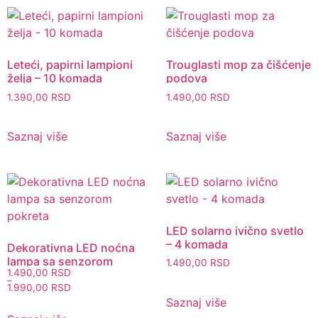
Leteći, papirni lampioni
Trouglasti mop za čišćenje
želja – 10 komada
podova
1.390,00
RSD
1.490,00
RSD
Saznaj više
Saznaj više
LED solarno ivično svetlo
– 4 komada
Dekorativna LED noćna
lampa sa senzorom
1.490,00
RSD
1.490,00
RSD
pokreta
–
1.990,00
RSD
Saznaj više