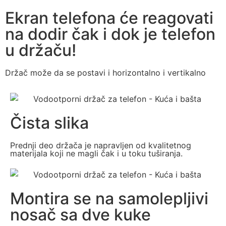
Ekran telefona će reagovati
na dodir čak i dok je telefon
u držaču!
Držač može da se postavi i horizontalno i vertikalno
Čista slika
Prednji deo držača je napravljen od kvalitetnog
materijala koji ne magli čak i u toku tuširanja.
Montira se na samolepljivi
nosač sa dve kuke