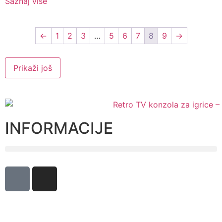
Saznaj više
←
1
2
3
…
5
6
7
8
9
→
Prikaži još
INFORMACIJE