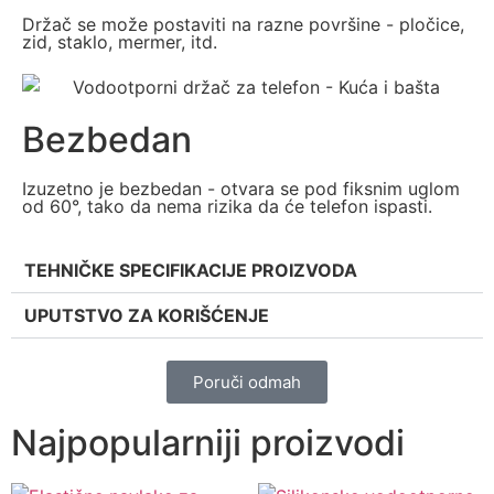
Držač se može postaviti na razne površine - pločice,
zid, staklo, mermer, itd.
Bezbedan
Izuzetno je bezbedan - otvara se pod fiksnim uglom
od 60°, tako da nema rizika da će telefon ispasti.
TEHNIČKE SPECIFIKACIJE PROIZVODA
UPUTSTVO ZA KORIŠĆENJE
Poruči odmah
Najpopularniji proizvodi