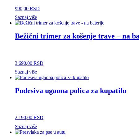
990,00
RSD
Saznaj više
Bežični trimer za košenje trave – na ba
3.690,00
RSD
Saznaj više
Podesiva ugaona polica za kupatilo
2.190,00
RSD
Saznaj više