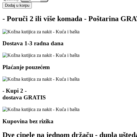
Dodaj u korpu
- Poruči 2 ili više komada - Poštarina GRA
Dostava 1-3 radna dana
Plaćanje pouzećem
- Kupi 2 -
dostava GRATIS
Kupovina bez rizika
Dve cipele na jednom držaču - dupla ušted