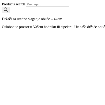
Products search
Držači za uredno slaganje obuće – 4kom
Oslobodite prostor u Vašem hodniku ili cipelaru. Uz naše držače obuć