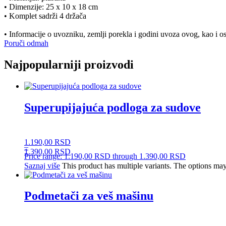
• Dimenzije: 25 x 10 x 18 cm
• Komplet sadrži 4 držača
• Informacije o uvozniku, zemlji porekla i godini uvoza ovog, kao i os
Poruči odmah
Najpopularniji proizvodi
Superupijajuća podloga za sudove
1.190,00
RSD
–
1.390,00
RSD
Price range: 1.190,00 RSD through 1.390,00 RSD
Saznaj više
This product has multiple variants. The options ma
Podmetači za veš mašinu