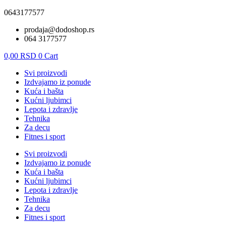
0643177577
prodaja@dodoshop.rs
064 3177577
0,00
RSD
0
Cart
Svi proizvodi
Izdvajamo iz ponude
Kuća i bašta
Kućni ljubimci
Lepota i zdravlje
Tehnika
Za decu
Fitnes i sport
Svi proizvodi
Izdvajamo iz ponude
Kuća i bašta
Kućni ljubimci
Lepota i zdravlje
Tehnika
Za decu
Fitnes i sport