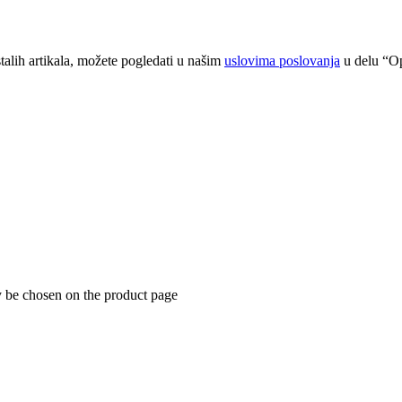
talih artikala, možete pogledati u našim
uslovima poslovanja
u delu “Op
y be chosen on the product page