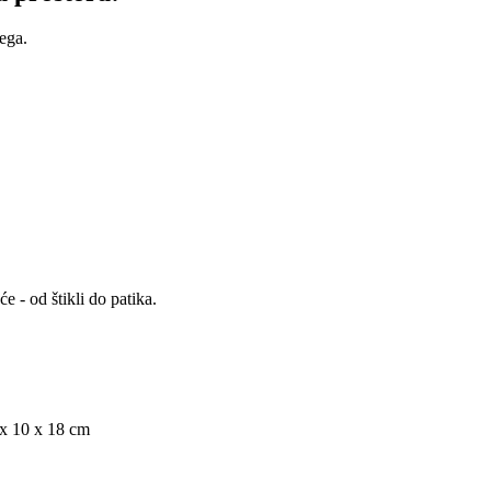
ega.
e - od štikli do patika.
5 x 10 x 18 cm