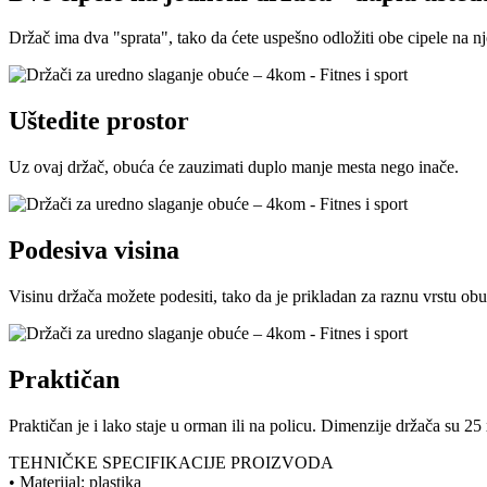
Držač ima dva "sprata", tako da ćete uspešno odložiti obe cipele na nj
Uštedite prostor
Uz ovaj držač, obuća će zauzimati duplo manje mesta nego inače.
Podesiva visina
Visinu držača možete podesiti, tako da je prikladan za raznu vrstu obuć
Praktičan
Praktičan je i lako staje u orman ili na policu. Dimenzije držača su 2
TEHNIČKE SPECIFIKACIJE PROIZVODA
• Materijal: plastika