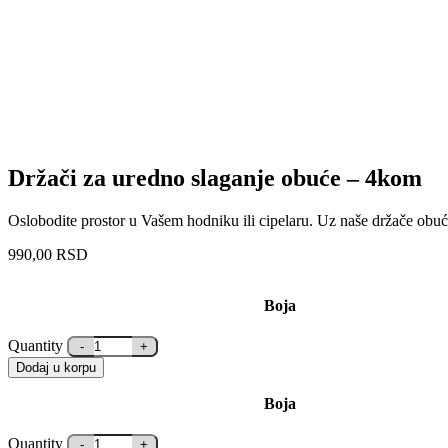
Držači za uredno slaganje obuće – 4kom
Oslobodite prostor u Vašem hodniku ili cipelaru. Uz naše držače obuć
990,00
RSD
Boja
Quantity
Dodaj u korpu
Boja
Quantity