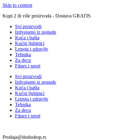
Skip to content
Kupi 2 ili više proizvoda - Dostava GRATIS
Svi proizvodi
Izdvajamo iz ponude
Kuća i bašta
Kućni ljubimci
Lepota i zdravlje
Tehnika
Za decu
Fitnes i sport
Svi proizvodi
Izdvajamo iz ponude
Kuća i bašta
Kućni ljubimci
Lepota i zdravlje
Tehnika
Za decu
Fitnes i sport
Prodaja@dodoshop.rs