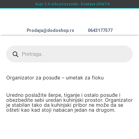
Kupi 2 ili više proizvoda - Dostava GRATIS
Prodaja@dodoshop.rs
0643177577
Svi proizvodi
Izdvajamo iz ponude
Kuća i bašta
Kućni ljubimci
Lepota i zdravlje
Fitnes i sport
Organizator za posuđe – umetak za fioku
Uredno poslažite šerpe, tiganje i ostalo posuđe i
obezbedite sebi uredan kuhinjski prostor. Organizator
je stabilan tako da kuhinjski pribor ne može da se
ošteti kao kad stoji nabacan jedan na drugom.