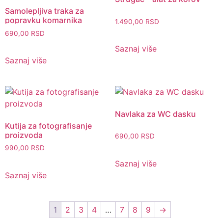
Samolepljiva traka za
popravku komarnika
1.490,00
RSD
690,00
RSD
Saznaj više
Saznaj više
Navlaka za WC dasku
Kutija za fotografisanje
proizvoda
690,00
RSD
990,00
RSD
Saznaj više
Saznaj više
1
2
3
4
…
7
8
9
→