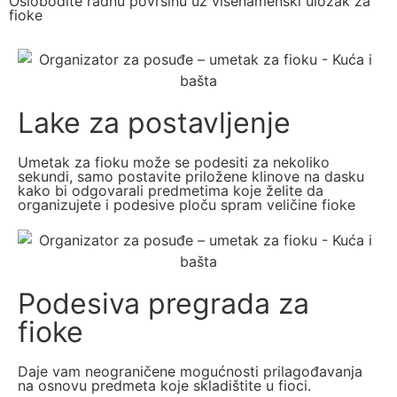
Oslobodite radnu površinu uz višenamenski uložak za
fioke
Lake za postavljenje
Umetak za fioku može se podesiti za nekoliko
sekundi, samo postavite priložene klinove na dasku
kako bi odgovarali predmetima koje želite da
organizujete i podesive ploču spram veličine fioke
Podesiva pregrada za
fioke
Daje vam neograničene mogućnosti prilagođavanja
na osnovu predmeta koje skladištite u fioci.