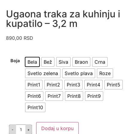
Ugaona traka za kuhinju i
kupatilo – 3,2 m
890,00
RSD
Boja
Bela
Bež
Siva
Braon
Crna
Svetlo zelena
Svetlo plava
Roze
Print1
Print2
Print3
Print4
Print5
Print6
Print7
Print8
Print9
Print10
Dodaj u korpu