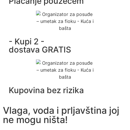
Plaćanje pouzećem
- Kupi 2 -
dostava GRATIS
Kupovina bez rizika
Vlaga, voda i prljavština joj
ne mogu ništa!