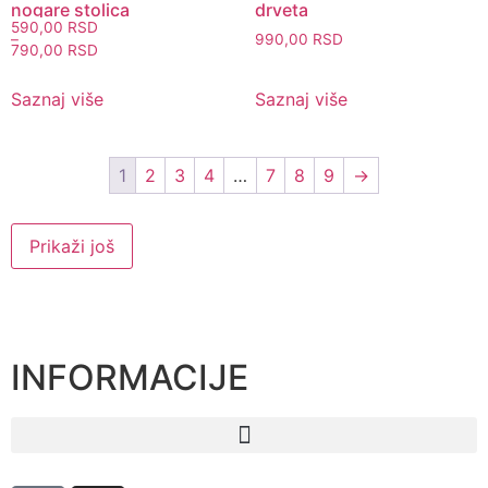
nogare stolica
drveta
590,00
RSD
990,00
RSD
–
790,00
RSD
Saznaj više
Saznaj više
1
2
3
4
…
7
8
9
→
Prikaži još
INFORMACIJE