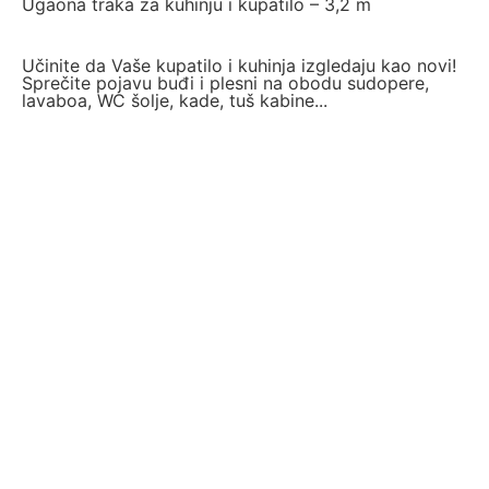
Ugaona traka za kuhinju i kupatilo – 3,2 m
Učinite da Vaše kupatilo i kuhinja izgledaju kao novi!
Sprečite pojavu buđi i plesni na obodu sudopere,
lavaboa, WC šolje, kade, tuš kabine...