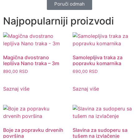
Poruči odmah
Najpopularniji proizvodi
Magična dvostrano
Samolepljiva traka za
lepljiva Nano traka – 3m
popravku komarnika
890,00
RSD
690,00
RSD
Saznaj više
Saznaj više
Boje za popravku drvenih
Slavina za sudoperu sa
površina
tušem na izvlačenje