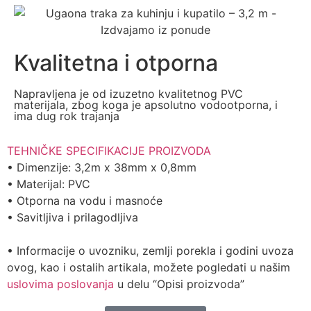
Kvalitetna i otporna
Napravljena je od izuzetno kvalitetnog PVC
materijala, zbog koga je apsolutno vodootporna, i
ima dug rok trajanja
TEHNIČKE SPECIFIKACIJE PROIZVODA
• Dimenzije: 3,2m x 38mm x 0,8mm
• Materijal: PVC
• Otporna na vodu i masnoće
• Savitljiva i prilagodljiva
• Informacije o uvozniku, zemlji porekla i godini uvoza
ovog, kao i ostalih artikala, možete pogledati u našim
uslovima poslovanja
u delu “Opisi proizvoda”