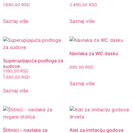
1.690,00
RSD
2.490,00
RSD
Saznaj više
Saznaj više
Navlaka za WC dasku
Superupijajuća podloga za
sudove
690,00
RSD
1.190,00
RSD
–
1.390,00
RSD
Saznaj više
Saznaj više
Štitnici – navlake za
Alat za imitaciju godova