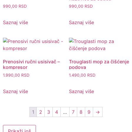
990,00
RSD
990,00
RSD
Saznaj više
Saznaj više
Prenosivi ručni usisivač –
Trouglasti mop za čišćenje
kompresor
podova
1.990,00
RSD
1.490,00
RSD
Saznaj više
Saznaj više
1
2
3
4
…
7
8
9
→
Prikaži još