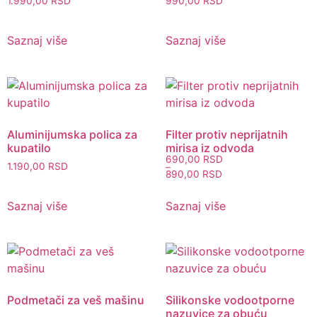
1.990,00
RSD
990,00
RSD
Saznaj više
Saznaj više
Aluminijumska polica za
Filter protiv neprijatnih
kupatilo
mirisa iz odvoda
690,00
RSD
1.190,00
RSD
–
890,00
RSD
Saznaj više
Saznaj više
Podmetači za veš mašinu
Silikonske vodootporne
nazuvice za obuću