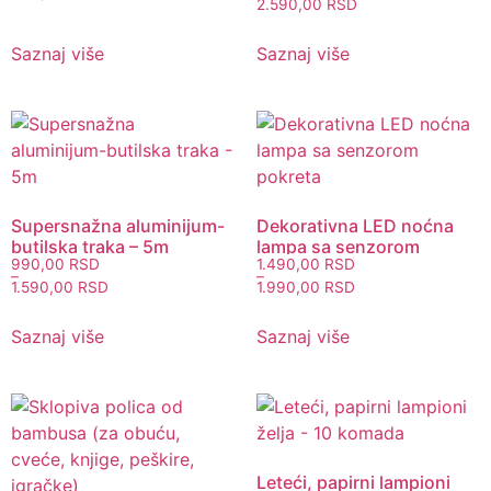
2.590,00
RSD
Saznaj više
Saznaj više
Supersnažna aluminijum-
Dekorativna LED noćna
butilska traka – 5m
lampa sa senzorom
990,00
RSD
1.490,00
RSD
pokreta
–
–
1.590,00
RSD
1.990,00
RSD
Saznaj više
Saznaj više
Leteći, papirni lampioni