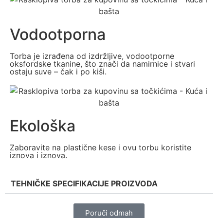
Vodootporna
Torba je izrađena od izdržljive, vodootporne
oksfordske tkanine, što znači da namirnice i stvari
ostaju suve – čak i po kiši.
Ekološka
Zaboravite na plastične kese i ovu torbu koristite
iznova i iznova.
TEHNIČKE SPECIFIKACIJE PROIZVODA
Poruči odmah