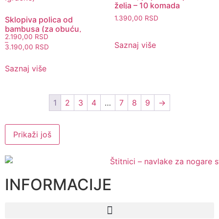
želja – 10 komada
1.390,00
RSD
Sklopiva polica od
bambusa (za obuću,
2.190,00
RSD
cveće, knjige, peškire,
–
Saznaj više
igračke)
3.190,00
RSD
Saznaj više
1
2
3
4
…
7
8
9
→
Prikaži još
INFORMACIJE