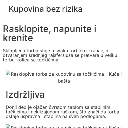
Kupovina bez rizika
Rasklopite, napunite i
krenite
Sklopljena torba staje u svaku torbicu ili ranac, a
otvaranjem srednjeg rajsferšlusa se pretvara u veliku
torbu-kolica sa točkićima.
Izdržljiva
Donji deo je ojačan čvrstom tablom sa stabilnim
točkićima i neklizajućom ručkom, što znači da torba
ostaje uspravna i stabilna na svim podlogama.