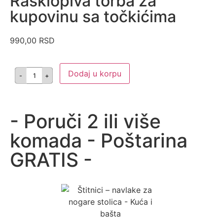
Rasklopiva torba za
kupovinu sa točkićima
990,00
RSD
Dodaj u korpu
- Poruči 2 ili više
komada - Poštarina
GRATIS -