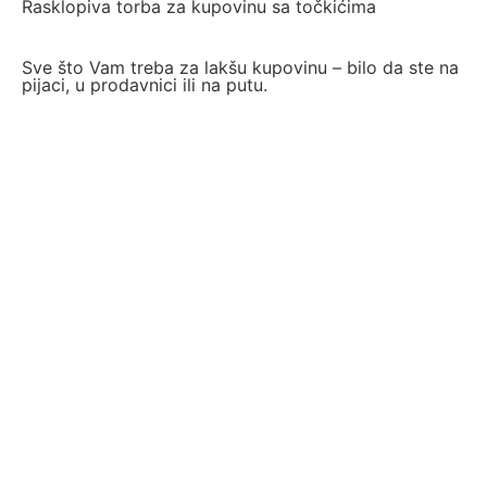
Rasklopiva torba za kupovinu sa točkićima
Sve što Vam treba za lakšu kupovinu – bilo da ste na
pijaci, u prodavnici ili na putu.