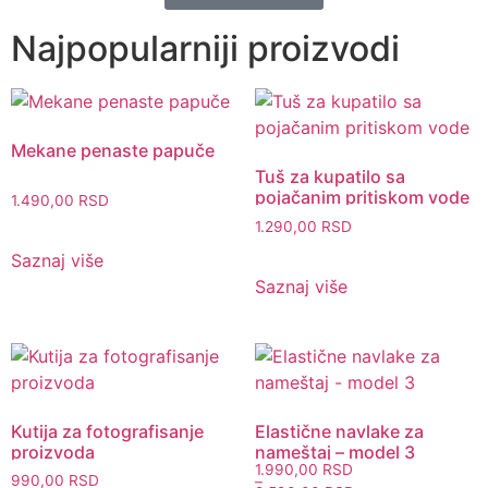
Najpopularniji proizvodi
Mekane penaste papuče
Tuš za kupatilo sa
pojačanim pritiskom vode
1.490,00
RSD
1.290,00
RSD
Saznaj više
Saznaj više
Kutija za fotografisanje
Elastične navlake za
proizvoda
nameštaj – model 3
1.990,00
RSD
990,00
RSD
–