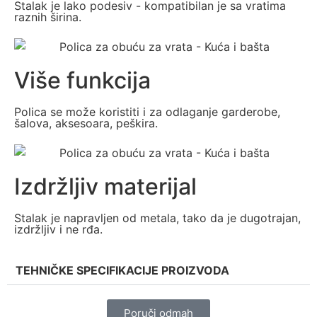
Stalak je lako podesiv - kompatibilan je sa vratima
raznih širina.
Više funkcija
Polica se može koristiti i za odlaganje garderobe,
šalova, aksesoara, peškira.
Izdržljiv materijal
Stalak je napravljen od metala, tako da je dugotrajan,
izdržljiv i ne rđa.
TEHNIČKE SPECIFIKACIJE PROIZVODA
Poruči odmah