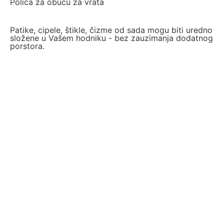
Polica za obuću za vrata
Patike, cipele, štikle, čizme od sada mogu biti uredno
složene u Vašem hodniku - bez zauzimanja dodatnog
porstora.