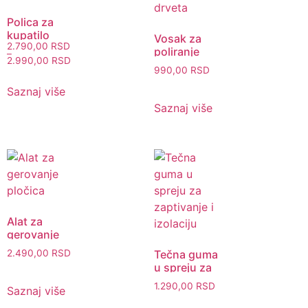
Polica za
kupatilo
Vosak za
2.790,00
RSD
poliranje
–
2.990,00
RSD
drveta
990,00
RSD
Saznaj više
Saznaj više
Alat za
gerovanje
pločica
2.490,00
RSD
Tečna guma
u spreju za
zaptivanje i
1.290,00
RSD
Saznaj više
izolaciju