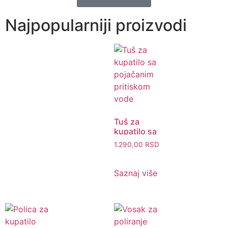
Najpopularniji proizvodi
Tuš za
kupatilo sa
pojačanim
1.290,00
RSD
pritiskom
vode
Saznaj više