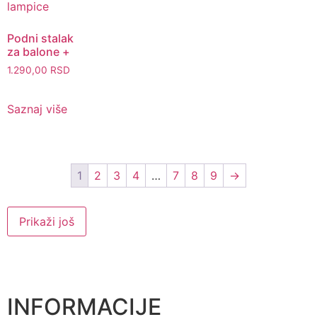
Podni stalak
za balone +
baloni i
1.290,00
RSD
lampice
Saznaj više
1
2
3
4
…
7
8
9
→
Prikaži još
INFORMACIJE