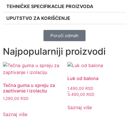
TEHNIČKE SPECIFIKACIJE PROIZVODA
UPUTSTVO ZA KORIŠĆENJE
Poruči odmah
Najpopularniji proizvodi
Luk od balona
Tečna guma u spreju za
1.490,00
RSD
zaptivanje i izolaciju
–
3.490,00
RSD
1.290,00
RSD
Saznaj više
Saznaj više