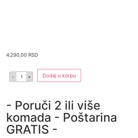
4.290,00
RSD
Dodaj u korpu
- Poruči 2 ili više
komada - Poštarina
GRATIS -