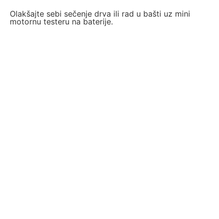
Olakšajte sebi sečenje drva ili rad u bašti uz mini
motornu testeru na baterije.