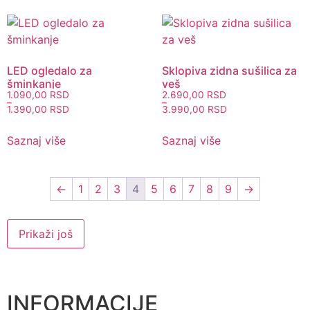
LED ogledalo za
Sklopiva zidna sušilica za
šminkanje
veš
1.090,00
RSD
2.690,00
RSD
–
–
1.390,00
RSD
3.990,00
RSD
Saznaj više
Saznaj više
←
1
2
3
4
5
6
7
8
9
→
Prikaži još
INFORMACIJE