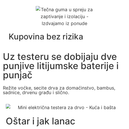
Kupovina bez rizika
Uz testeru se dobijaju dve
punjive litijumske baterije i
punjač
Režite voćke, secite drva za domaćinstvo, bambus,
sadnice, drvenu građu i slično.
Oštar i jak lanac