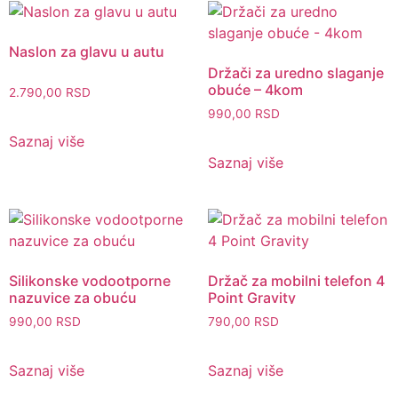
Naslon za glavu u autu
Držači za uredno slaganje
obuće – 4kom
2.790,00
RSD
990,00
RSD
Saznaj više
Saznaj više
Silikonske vodootporne
Držač za mobilni telefon 4
nazuvice za obuću
Point Gravity
990,00
RSD
790,00
RSD
Saznaj više
Saznaj više