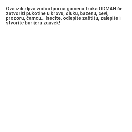
Ova izdržljiva vodootporna gumena traka ODMAH će
zatvoriti pukotine u krovu, oluku, bazenu, cevi,
prozoru, čamcu... Isecite, odlepite zaštitu, zalepite i
stvorite barijeru zauvek!