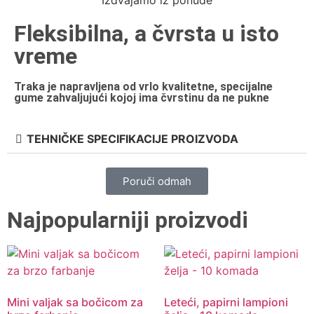
Fleksibilna, a čvrsta u isto
vreme
Traka je napravljena od vrlo kvalitetne, specijalne
gume zahvaljujući kojoj ima čvrstinu da ne pukne
TEHNIČKE SPECIFIKACIJE PROIZVODA
Poruči odmah
Najpopularniji proizvodi
Mini valjak sa bočicom za
Leteći, papirni lampioni