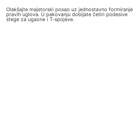
Olakšajte majstorski posao uz jednostavno formiranje
pravih uglova.
U pakovanju dobijate četiri podesive
stege za ugaone i T-spojeve.