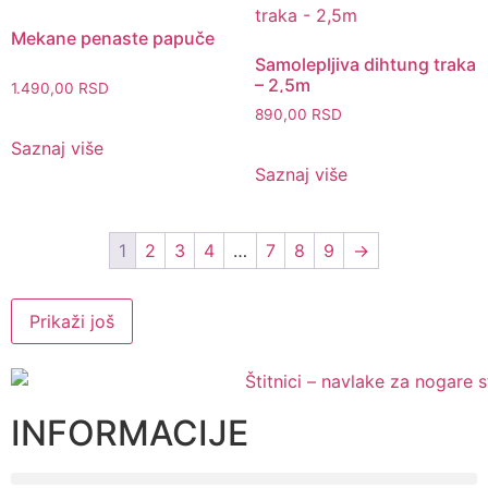
Mekane penaste papuče
Samolepljiva dihtung traka
– 2,5m
1.490,00
RSD
890,00
RSD
Saznaj više
Saznaj više
1
2
3
4
…
7
8
9
→
Prikaži još
INFORMACIJE