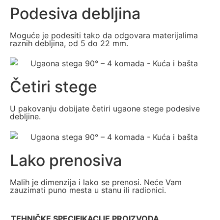
Podesiva debljina
Moguće je podesiti tako da odgovara materijalima
raznih debljina, od 5 do 22 mm.
Četiri stege
U pakovanju dobijate četiri ugaone stege podesive
debljine.
Lako prenosiva
Malih je dimenzija i lako se prenosi. Neće Vam
zauzimati puno mesta u stanu ili radionici.
TEHNIČKE SPECIFIKACIJE PROIZVODA