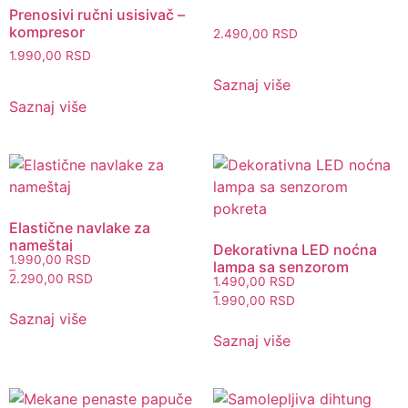
Prenosivi ručni usisivač –
kompresor
2.490,00
RSD
1.990,00
RSD
Saznaj više
Saznaj više
Elastične navlake za
nameštaj
Dekorativna LED noćna
1.990,00
RSD
lampa sa senzorom
–
2.290,00
RSD
1.490,00
RSD
pokreta
–
1.990,00
RSD
Saznaj više
Saznaj više