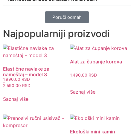
Poruči odmah
Najpopularniji proizvodi
Alat za čupanje korova
Elastične navlake za
nameštaj – model 3
1.490,00
RSD
1.990,00
RSD
–
2.590,00
RSD
Saznaj više
Saznaj više
Ekološki mini kamin