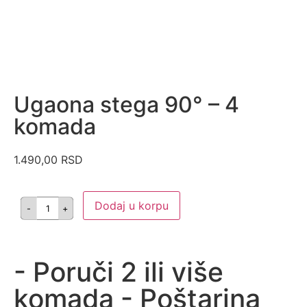
Ugaona stega 90° – 4
komada
1.490,00
RSD
Dodaj u korpu
- Poruči 2 ili više
komada - Poštarina