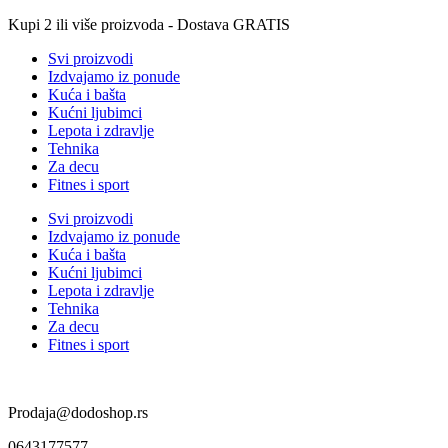
Skip
Kupi 2 ili više proizvoda - Dostava GRATIS
to
Svi proizvodi
content
Izdvajamo iz ponude
Kuća i bašta
Kućni ljubimci
Lepota i zdravlje
Tehnika
Za decu
Fitnes i sport
Svi proizvodi
Izdvajamo iz ponude
Kuća i bašta
Kućni ljubimci
Lepota i zdravlje
Tehnika
Za decu
Fitnes i sport
Prodaja@dodoshop.rs
0643177577