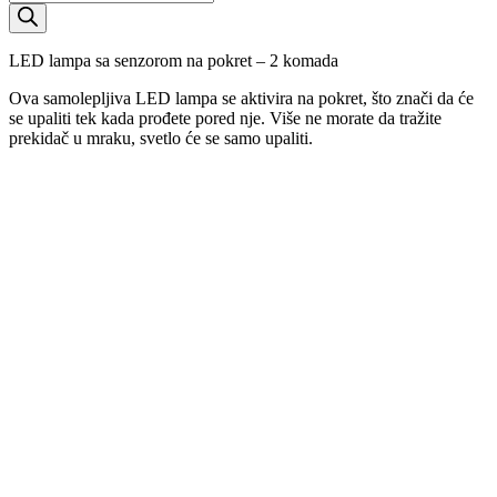
search
LED lampa sa senzorom na pokret – 2 komada
Ova samolepljiva LED lampa se aktivira na pokret, što znači da će
se upaliti tek kada prođete pored nje. Više ne morate da tražite
prekidač u mraku, svetlo će se samo upaliti.