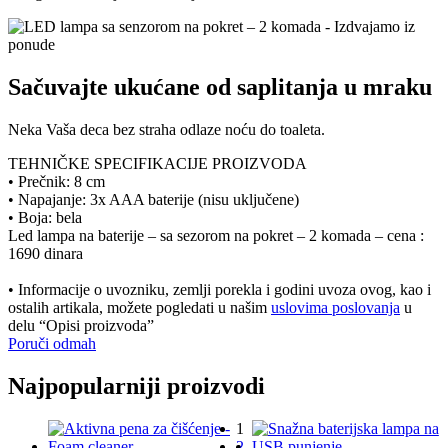
Sačuvajte ukućane od saplitanja u mraku
Neka Vaša deca bez straha odlaze noću do toaleta.
TEHNIČKE SPECIFIKACIJE PROIZVODA
• Prečnik: 8 cm
• Napajanje: 3x AAA baterije (nisu uključene)
• Boja: bela
Led lampa na baterije – sa sezorom na pokret – 2 komada – cena :
1690 dinara
• Informacije o uvozniku, zemlji porekla i godini uvoza ovog, kao i
ostalih artikala, možete pogledati u našim
uslovima poslovanja
u
delu “Opisi proizvoda”
Poruči odmah
Najpopularniji proizvodi
1
2