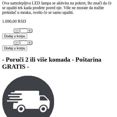
Ova samolepljiva LED lampa se aktivira na pokret, što znači da će
se upaliti tek kada prođete pored nje. Više ne morate da tražite
prekidač u mraku, svetlo će se samo upaliti.
1.690,00
RSD
Quantity
Dodaj u korpu
Quantity
Dodaj u korpu
- Poruči 2 ili više komada - Poštarina
GRATIS -