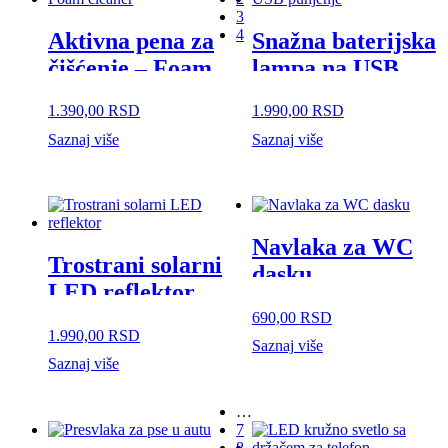
3
4
Aktivna pena za
Snažna baterijska
čišćenje – Foam
lampa na USB
cleaner
punjenje
1.390,00
RSD
1.990,00
RSD
Saznaj više
Saznaj više
Navlaka za WC
Trostrani solarni
dasku
LED reflektor
690,00
RSD
1.990,00
RSD
This
Saznaj više
product
Saznaj više
has
multiple
…
variants.
7
The
8