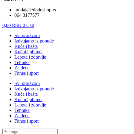
prodaja@dodoshop.rs
064 3177577
0,00
RSD
0
Cart
Svi proizvodi
Izdvajamo iz ponude
Kuća i bašta
Kućni ljubimci
Lepota i zdravlje
Tehnika
Za decu
Fitnes i sport
Svi proizvodi
Izdvajamo iz ponude
Kuća i bašta
Kućni ljubimci
Lepota i zdravlje
Tehnika
Za decu
Fitnes i sport
Products