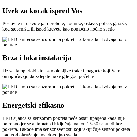
Uvek za korak ispred Vas
Postavite ih u svoje garderobere, hodnike, ostave, police, garaže,
kod stepeništa ili ispod kreveta kao pomoćno noćno svetlo
Brza i laka instalacija
Uz set lampi dobijate i samolepljive trake i magnete koji Vam
omogućavaju da zalepite trake gde god poželite
Energetski efikasno
LED sijalica sa senzorom pokreta neće ostati upaljena kada nije
potrebno jer se automatski isključuje nakon 15-30 sekundi bez
pokreta. Takođe ima senzor svetlosti koji isključuje senzor pokreta
kad god okruženje ima dovoljno svetla.