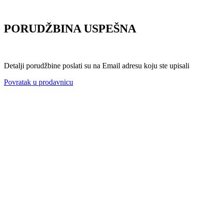
PORUDŽBINA USPEŠNA
Detalji porudžbine poslati su na Email adresu koju ste upisali
Povratak u prodavnicu